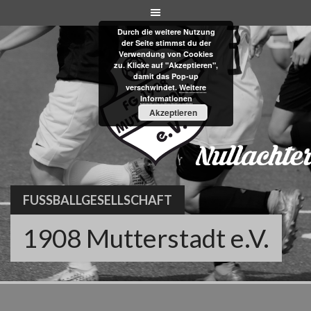
Skip
to
Durch die weitere Nutzung
content
der Seite stimmst du der
Verwendung von Cookies
zu. Klicke auf "Akzeptieren",
damit das Pop-up
verschwindet.
Weitere
Informationen
Akzeptieren
FUSSBALLGESELLSCHAFT
1908 Mutterstadt e.V.