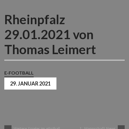
Rheinpfalz
29.01.2021 von
Thomas Leimert
E-FOOTBALL
29. JANUAR 2021
←
Weitere Spieler im eFotball
1. Mannschaft News
→