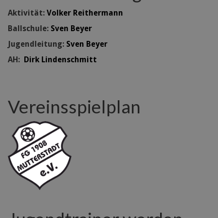
Aktivität:
Volker Reithermann
Ballschule:
Sven Beyer
Jugendleitung:
Sven Beyer
AH:
Dirk Lindenschmitt
Vereinsspielplan