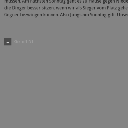
müssen. Am nächsten Sonntag geht es zu Hause gegen Niede
die Dinger besser sitzen, wenn wir als Sieger vom Platz geh
Gegner bezwingen können. Also Jungs am Sonntag gilt: Unser
Post
←
Kick-off D1
navigation