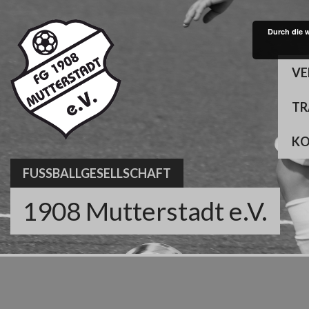
Skip
to
Durch die 
content
VE
TR
K
FUSSBALLGESELLSCHAFT
1908 Mutterstadt e.V.