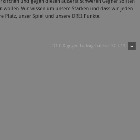
rkirchen und gegen diesen äußerst schweren Gegner sollten
en wollen. Wir wissen um unsere Stärken und dass wir jeden
e Platz, unser Spiel und unsere DREI Punkte.
D1 0:0 gegen Ludwigshafener SC U13
→