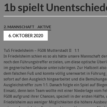
1b spielt Unentschied
2. MANNSCHAFT
AKTIVE
6. OKTOBER 2020
TuS Friedelsheim – FG08 Mutterstadt II 1:1
In Friedelsheim schien es so als hätte unsere Mannschaft de
noch den Führungstreffer erzielen, um diese optische Überle
im gegnerischen Gehäuse unterzubringen. Zur Halbzeit also 
dem falschen Fuß und konnte völlig unerwartet in Führung
sofort auf den Ausgleich hingearbeitet und die Bemühungen
Ausgleichstreffer zum 1:1. Danach folgte ein Spiel auf Bie
Einsatz, denn kein Team wollte mit einer Niederlage vom Fe
FG08 aufgrund ihrer Chancen, speziell in der ersten Hälfte,
Friedelsheim aus weniger Möglichkeiten die höhere Ausbeut