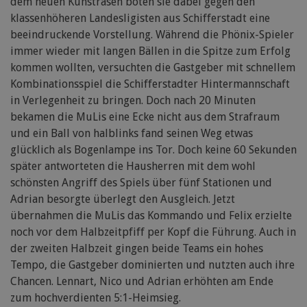
dem neuen Kunstrasen boten sie dabei gegen den
klassenhöheren Landesligisten aus Schifferstadt eine
beeindruckende Vorstellung. Während die Phönix-Spieler
immer wieder mit langen Bällen in die Spitze zum Erfolg
kommen wollten, versuchten die Gastgeber mit schnellem
Kombinationsspiel die Schifferstadter Hintermannschaft
in Verlegenheit zu bringen. Doch nach 20 Minuten
bekamen die MuLis eine Ecke nicht aus dem Strafraum
und ein Ball von halblinks fand seinen Weg etwas
glücklich als Bogenlampe ins Tor. Doch keine 60 Sekunden
später antworteten die Hausherren mit dem wohl
schönsten Angriff des Spiels über fünf Stationen und
Adrian besorgte überlegt den Ausgleich. Jetzt
übernahmen die MuLis das Kommando und Felix erzielte
noch vor dem Halbzeitpfiff per Kopf die Führung. Auch in
der zweiten Halbzeit gingen beide Teams ein hohes
Tempo, die Gastgeber dominierten und nutzten auch ihre
Chancen. Lennart, Nico und Adrian erhöhten am Ende
zum hochverdienten 5:1-Heimsieg.