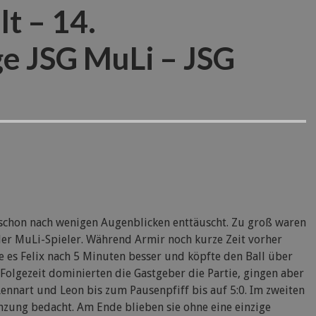
lt – 14.
lge JSG MuLi – JSG
 schon nach wenigen Augenblicken enttäuscht. Zu groß waren
e der MuLi-Spieler. Während Armir noch kurze Zeit vorher
te es Felix nach 5 Minuten besser und köpfte den Ball über
olgezeit dominierten die Gastgeber die Partie, gingen aber
nnart und Leon bis zum Pausenpfiff bis auf 5:0. Im zweiten
nzung bedacht. Am Ende blieben sie ohne eine einzige