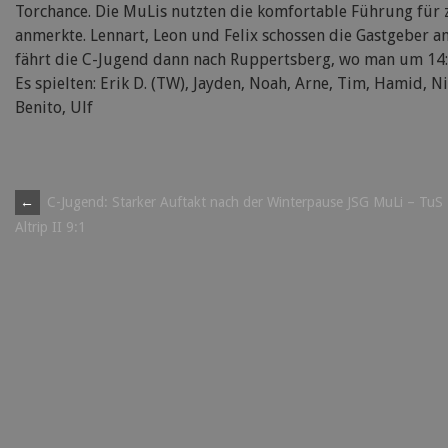
Torchance. Die MuLis nutzten die komfortable Führung für 
anmerkte. Lennart, Leon und Felix schossen die Gastgeber a
fährt die C-Jugend dann nach Ruppertsberg, wo man um 14:30
Es spielten: Erik D. (TW), Jayden, Noah, Arne, Tim, Hamid, Nils
Benito, Ulf
Post
←
C-Jugend: Starker Auftakt nach der Winterpause JSG MuLi – TuS
Altrip II 9:1
navigation