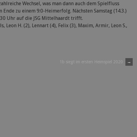
zahlreiche Wechsel, was man dann auch dem Spielfluss
m Ende zu einem 9:0-Heimerfolg. Nächsten Samstag (14.3.)
 Uhr auf die JSG Mittelhaardt trifft.
, Leon H. (2), Lennart (4), Felix (3), Maxim, Armir, Leon S.,
1b siegt im ersten Heimspiel 2020
→