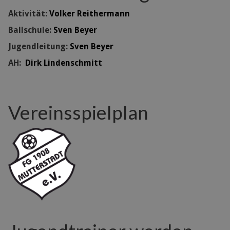
Aktivität:
Volker Reithermann
Ballschule:
Sven Beyer
Jugendleitung:
Sven Beyer
AH:
Dirk Lindenschmitt
Vereinsspielplan