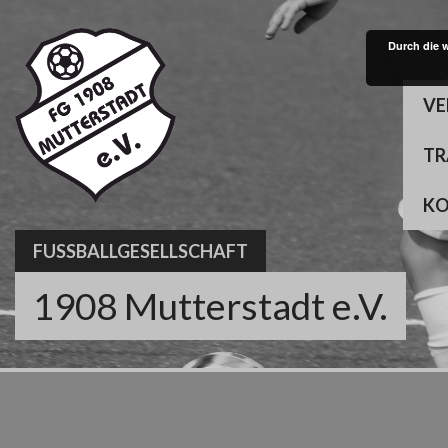
Skip
to
Durch die 
content
VE
TR
K
FUSSBALLGESELLSCHAFT
1908 Mutterstadt e.V.