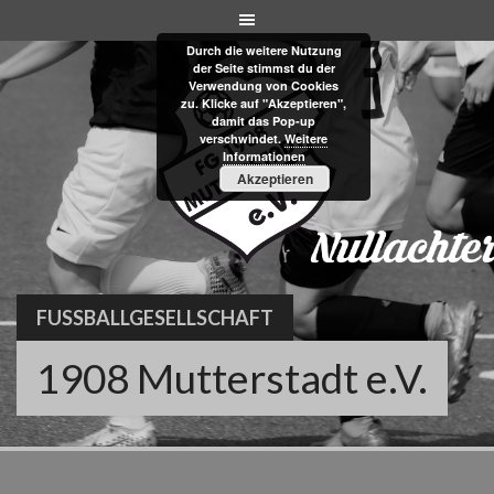
Skip
to
Durch die weitere Nutzung
content
der Seite stimmst du der
Verwendung von Cookies
zu. Klicke auf "Akzeptieren",
damit das Pop-up
verschwindet.
Weitere
Informationen
Akzeptieren
FUSSBALLGESELLSCHAFT
1908 Mutterstadt e.V.