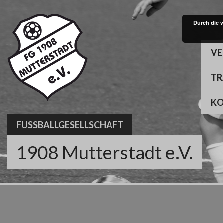
Skip
to
Durch die 
content
VE
TR
K
FUSSBALLGESELLSCHAFT
1908 Mutterstadt e.V.