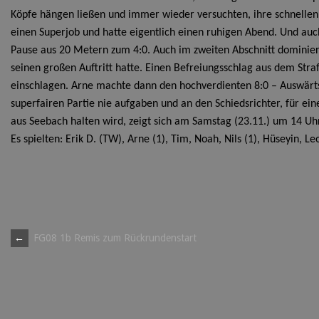
Köpfe hängen ließen und immer wieder versuchten, ihre schnellen
einen Superjob und hatte eigentlich einen ruhigen Abend. Und auch 
Pause aus 20 Metern zum 4:0. Auch im zweiten Abschnitt dominierte
seinen großen Auftritt hatte. Einen Befreiungsschlag aus dem Str
einschlagen. Arne machte dann den hochverdienten 8:0 – Auswärtssi
superfairen Partie nie aufgaben und an den Schiedsrichter, für ei
aus Seebach halten wird, zeigt sich am Samstag (23.11.) um 14 Uh
Es spielten: Erik D. (TW), Arne (1), Tim, Noah, Nils (1), Hüseyin, Leon
Post
←
FG08 1b Remis zum Rückrundenstart
navigation