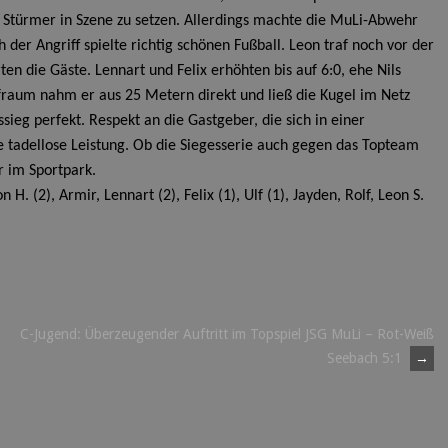
 Stürmer in Szene zu setzen. Allerdings machte die MuLi-Abwehr
der Angriff spielte richtig schönen Fußball. Leon traf noch vor der
n die Gäste. Lennart und Felix erhöhten bis auf 6:0, ehe Nils
afraum nahm er aus 25 Metern direkt und ließ die Kugel im Netz
eg perfekt. Respekt an die Gastgeber, die sich in einer
ne tadellose Leistung. Ob die Siegesserie auch gegen das Topteam
r im Sportpark.
 H. (2), Armir, Lennart (2), Felix (1), Ulf (1), Jayden, Rolf, Leon S.
C-Jugend: Überzeugender Auftritt im Topspiel JSG MuLi – Rot-Weiß
Seebach 5:1
→