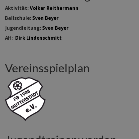
Aktivität:
Volker Reithermann
Ballschule:
Sven Beyer
Jugendleitung:
Sven Beyer
AH:
Dirk Lindenschmitt
Vereinsspielplan